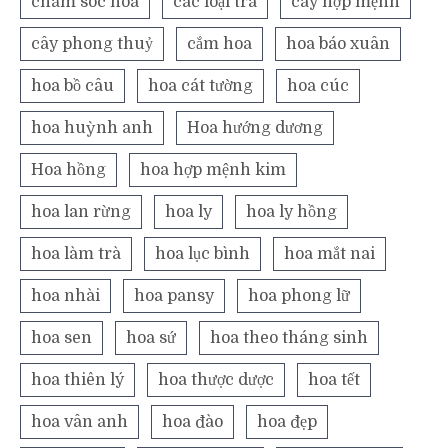
chăm sóc hoa
các loại trà
cây hợp mệnh
cây phong thuỷ
cắm hoa
hoa báo xuân
hoa bồ câu
hoa cát tường
hoa cúc
hoa huỳnh anh
Hoa hướng dương
Hoa hồng
hoa hợp mệnh kim
hoa lan rừng
hoa ly
hoa ly hồng
hoa làm trà
hoa lục bình
hoa mắt nai
hoa nhài
hoa pansy
hoa phong lữ
hoa sen
hoa sứ
hoa theo tháng sinh
hoa thiên lý
hoa thược dược
hoa tết
hoa vân anh
hoa đào
hoa đẹp