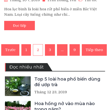
Hoa lục bình là loài hoa rất phổ biến ở miền Bắc Việt
Nam. Loại cây tuổng chừng như chỉ…
Đọc tiếp
Phân
Trước
1
2
3
…
9
Tiếp theo
trang
bài
Đọc nhiều nhất
viết
Top 5 loài hoa phổ biến dùng
để ướp trà
Tháng 12 23, 2019
Hoa hồng nở vào mùa nào
trong năm?