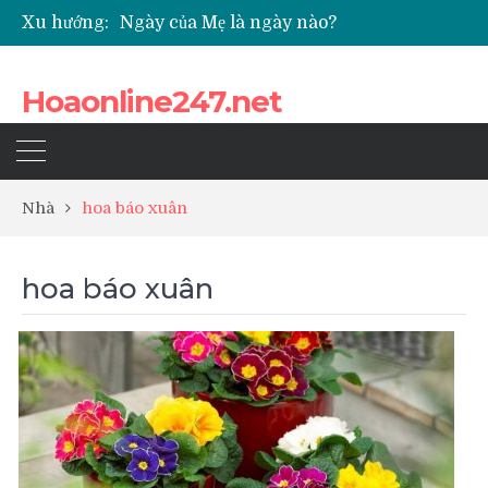
Xu hướng:
Ngày của Mẹ là ngày nào?
Các loại hoa cúc nhỏ được nhiều người yêu thích
Quốc hoa của Campuchia
Hoaonline247.net
Những loài hoa thể hiện sự cố gắng
Top 5 loài hoa phổ biến dùng để ướp trà
Nhà
hoa báo xuân
hoa báo xuân