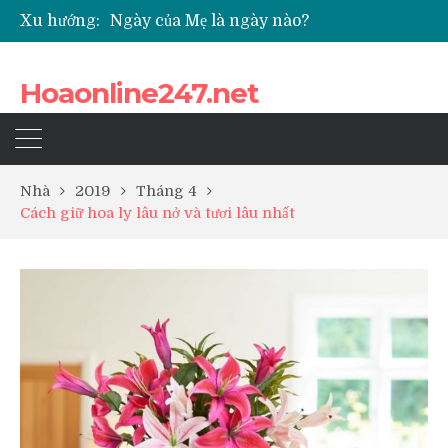
Ngày của Mẹ là ngày nào?
Xu hướng:
Các loại hoa cúc nhỏ được nhiều người yêu thích
Quốc hoa của Campuchia
Những loài hoa thể hiện sự cố gắng
Hoaonline247.net
Top 5 loài hoa phổ biến dùng để ướp trà
Nhà
2019
Tháng 4
Cách giữ hoa ly lâu nở và tươi lâu nhất