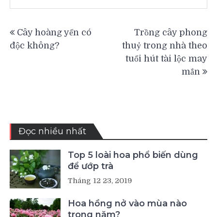
Điều
Cây hoàng yến có
Trồng cây phong
hướng
độc không?
thuỷ trong nhà theo
bài
tuổi hút tài lộc may
viết
mắn
Đọc nhiều nhất
Top 5 loài hoa phổ biến dùng
để ướp trà
Tháng 12 23, 2019
Hoa hồng nở vào mùa nào
trong năm?