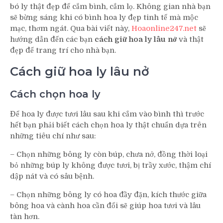
bó ly thật đẹp để cắm bình, cắm lọ. Không gian nhà bạn
sẽ bừng sáng khi có bình hoa ly đẹp tinh tế mà mộc
mạc, thơm ngát. Qua bài viết này,
Hoaonline247.net
sẽ
hướng dẫn đến các bạn
cách giữ hoa ly lâu nở
và thật
đẹp để trang trí cho nhà bạn.
Cách giữ hoa ly lâu nở
Cách chọn hoa ly
Để hoa ly được tươi lâu sau khi cắm vào bình thì trước
hết bạn phải biết cách chọn hoa ly thật chuẩn dựa trên
những tiêu chí như sau:
– Chọn những bông ly còn búp, chưa nở, đồng thời loại
bỏ những búp ly không được tươi, bị trầy xước, thậm chí
dập nát và có sâu bệnh.
– Chọn những bông ly có hoa đầy đặn, kích thước giữa
bông hoa và cành hoa cần đối sẽ giúp hoa tươi và lâu
tàn hơn.