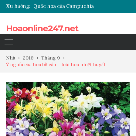
Xu hướng:
Quốc hoa của Campuchia
Những loài hoa thể hiện sự cố gắng
Top 5 loài hoa phổ biến dùng để ướp trà
Hoaonline247.net
Nhà
2019
Tháng 9
Ý nghĩa của hoa bồ câu – loài hoa nhiệt huyết