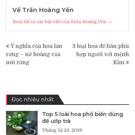
Về Trần Hoàng Yến
Xem tất cả các bài viết của Trần Hoàng Yến →
Điều
Ý nghĩa của hoa lan
3 loại hoa để bàn phù
hướng
rừng – nữ hoàng của
hợp người với mệnh
bài
núi rừng
Kim
viết
Đọc nhiều nhất
Top 5 loài hoa phổ biến dùng
để ướp trà
Tháng 12 23, 2019