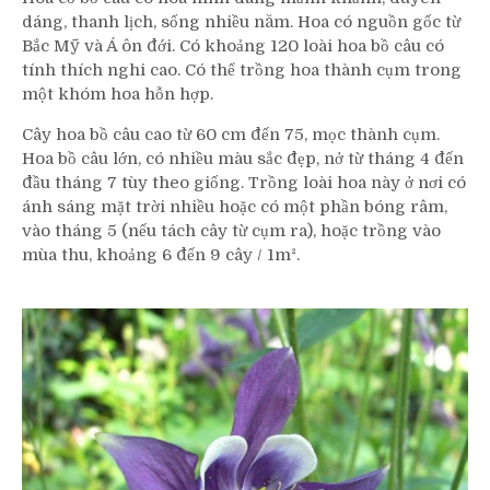
dáng, thanh lịch, sống nhiều năm. Hoa có nguồn gốc từ
Bắc Mỹ và Á ôn đới. Có khoảng 120 loài hoa bồ câu có
tính thích nghi cao. Có thể trồng hoa thành cụm trong
một khóm hoa hỗn hợp.
Cây hoa bồ câu cao từ 60 cm đến 75, mọc thành cụm.
Hoa bồ câu lớn, có nhiều màu sắc đẹp, nở từ tháng 4 đến
đầu tháng 7 tùy theo giống. Trồng loài hoa này ở nơi có
ánh sáng mặt trời nhiều hoặc có một phần bóng râm,
vào tháng 5 (nếu tách cây từ cụm ra), hoặc trồng vào
mùa thu, khoảng 6 đến 9 cây / 1m².