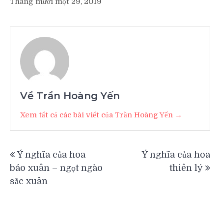
Tháng mười một 29, 2019
Về Trần Hoàng Yến
Xem tất cả các bài viết của Trần Hoàng Yến →
Điều
Ý nghĩa của hoa
Ý nghĩa của hoa
hướng
báo xuân – ngọt ngào
thiên lý
bài
sắc xuân
viết