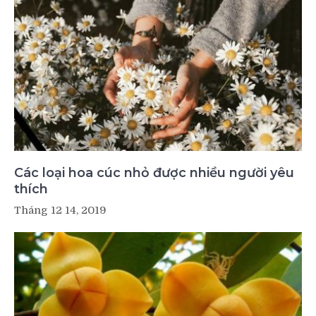
Các loại hoa cúc nhỏ được nhiều người yêu
thích
Tháng 12 14, 2019