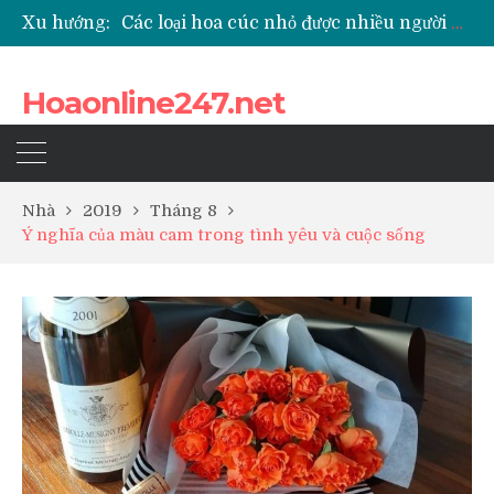
Xu hướng:
Các loại hoa cúc nhỏ được nhiều người yêu thích
Quốc hoa của Campuchia
Những loài hoa thể hiện sự cố gắng
Hoaonline247.net
Top 5 loài hoa phổ biến dùng để ướp trà
Nhà
2019
Tháng 8
Ý nghĩa của màu cam trong tình yêu và cuộc sống