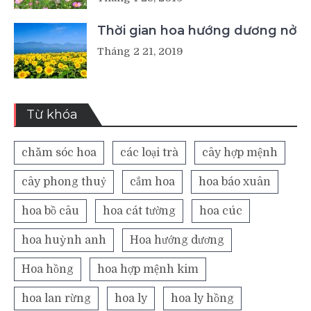
Thời gian hoa hướng dương nở
Tháng 2 21, 2019
Từ khóa
chăm sóc hoa
các loại trà
cây hợp mệnh
cây phong thuỷ
cắm hoa
hoa báo xuân
hoa bồ câu
hoa cát tường
hoa cúc
hoa huỳnh anh
Hoa hướng dương
Hoa hồng
hoa hợp mệnh kim
hoa lan rừng
hoa ly
hoa ly hồng