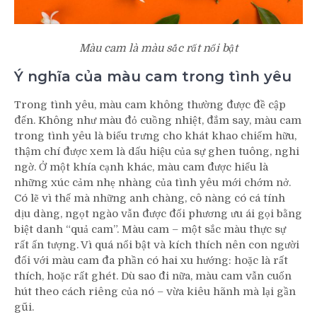
Màu cam là màu sắc rất nổi bật
Ý nghĩa của màu cam trong tình yêu
Trong tình yêu, màu cam không thường được đề cập
đến. Không như màu đỏ cuồng nhiệt, đắm say, màu cam
trong tình yêu là biểu trưng cho khát khao chiếm hữu,
thậm chí được xem là dấu hiệu của sự ghen tuông, nghi
ngờ. Ở một khía cạnh khác, màu cam được hiểu là
những xúc cảm nhẹ nhàng của tình yêu mới chớm nở.
Có lẽ vì thế mà những anh chàng, cô nàng có cá tính
dịu dàng, ngọt ngào vẫn được đối phương ưu ái gọi bằng
biệt danh “quả cam”. Màu cam – một sắc màu thực sự
rất ấn tượng. Vì quá nổi bật và kích thích nên con người
đối với màu cam đa phần có hai xu hướng: hoặc là rất
thích, hoặc rất ghét. Dù sao đi nữa, màu cam vẫn cuốn
hút theo cách riêng của nó – vừa kiêu hãnh mà lại gần
gũi.