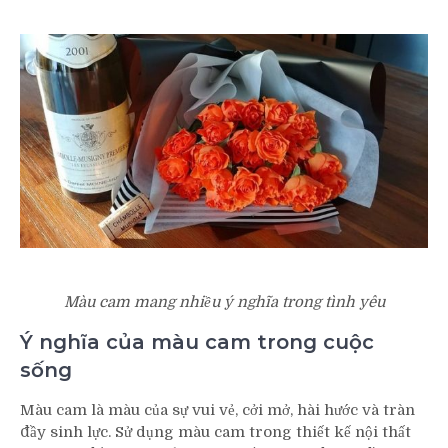
Màu cam mang nhiều ý nghĩa trong tình yêu
Ý nghĩa của màu cam trong cuộc
sống
Màu cam là màu của sự vui vẻ, cởi mở, hài hước và tràn
đầy sinh lực. Sử dụng màu cam trong thiết kế nội thất