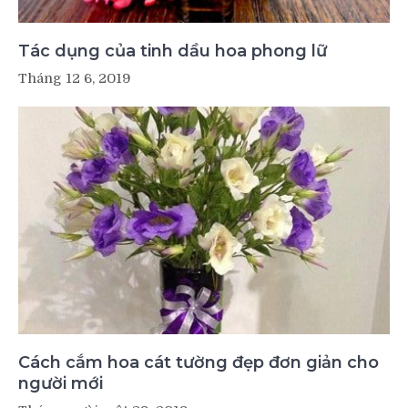
Tác dụng của tinh dầu hoa phong lữ
Tháng 12 6, 2019
Cách cắm hoa cát tường đẹp đơn giản cho
người mới