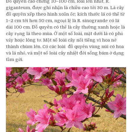
Đỗ quyên
cao chừng 10–100 cm, loài lớn nhất, R.
giganteum, được ghi nhận là chiều cao tới 30 m. Lá cây
đỗ quyên xếp theo hình xoắn ốc; kích thước lá có thể từ
1–2 cm tới hơn 50 cm, ngoại lệ là R. sinogrande có lá
dài 100 cm. Đỗ quyên có thể là cây thường xanh hoặc là
cây rụng lá theo mùa. Ở một số loài, mặt dưới lá có phủ
vảy hoặc lông tơ. Một số loài cây nổi tiếng vì hoa nở
thành chùm lớn. Có các loài đỗ quyên vùng núi có hoa
và lá nhỏ, và một số loài cây nhiệt đới sống bám ở dạng
tầm gửi.