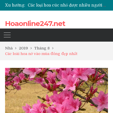
Xu hướng:
Các loại hoa cúc nhỏ được nhiều người yêu thích
Quốc hoa của Campuchia
Những loài hoa thể hiện sự cố gắng
Hoaonline247.net
Top 5 loài hoa phổ biến dùng để ướp trà
Nhà
2019
Tháng 8
Các loài hoa nở vào mùa đông đẹp nhất