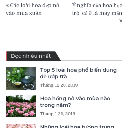
Điều
Các loài hoa đẹp nở
Ý nghĩa của hoa học
hướng
vào mùa xuân
trò: cỏ 3 lá may mắn
bài
viết
Đọc nhiều nhất
Top 5 loài hoa phổ biến dùng
để ướp trà
Tháng 12 23, 2019
Hoa hồng nở vào mùa nào
trong năm?
Tháng 1 26, 2019
Những loài hoa tượng trưng