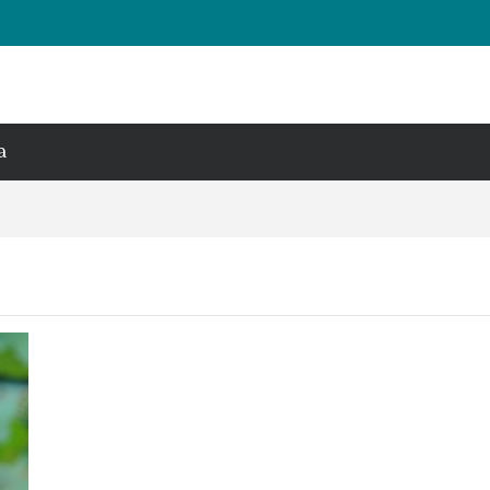
ười yêu thích
 trà
a