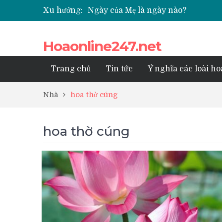
Xu hướng:
Ngày của Mẹ là ngày nào?
Các loại hoa cúc nhỏ được nhiều ng
Quốc hoa của Campuchia
Hoaonline247.net
Những loài hoa thể hiện sự cố gắng
Top 5 loài hoa phổ biến dùng để ướp
Trang chủ
Tin tức
Ý nghĩa các loài ho
Nhà
hoa thờ cúng
hoa thờ cúng