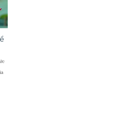
để
tức
ia