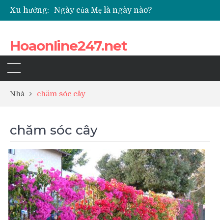
Xu hướng:
Ngày của Mẹ là ngày nào?
Các loại hoa cúc nhỏ được nhiều người yêu thích
Quốc hoa của Campuchia
Hoaonline247.net
Những loài hoa thể hiện sự cố gắng
Top 5 loài hoa phổ biến dùng để ướp trà
Nhà
chăm sóc cây
chăm sóc cây